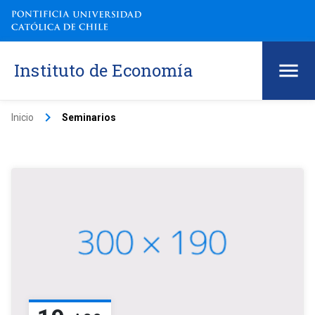
Instituto de Economía
keyboard_arrow_right
Inicio
Seminarios