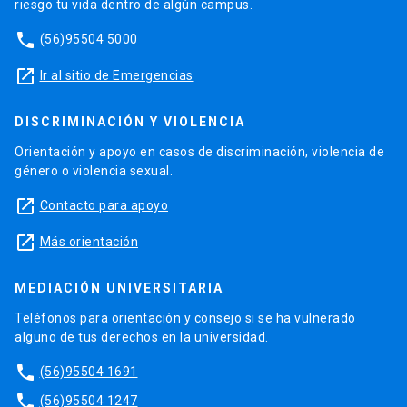
riesgo tu vida dentro de algún campus.
phone
(56)95504 5000
launch
Ir al sitio de Emergencias
DISCRIMINACIÓN Y VIOLENCIA
Orientación y apoyo en casos de discriminación, violencia de
género o violencia sexual.
launch
Contacto para apoyo
launch
Más orientación
MEDIACIÓN UNIVERSITARIA
Teléfonos para orientación y consejo si se ha vulnerado
alguno de tus derechos en la universidad.
phone
(56)95504 1691
phone
(56)95504 1247