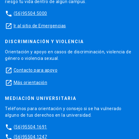
riesgo tu vida dentro de algún campus.
phone
(56)95504 5000
launch
Ir al sitio de Emergencias
DISCRIMINACIÓN Y VIOLENCIA
Orientación y apoyo en casos de discriminación, violencia de
género o violencia sexual.
launch
Contacto para apoyo
launch
Más orientación
MEDIACIÓN UNIVERSITARIA
Teléfonos para orientación y consejo si se ha vulnerado
alguno de tus derechos en la universidad.
phone
(56)95504 1691
phone
(56)95504 1247