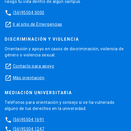
riesgo tu vida dentro de algún campus.
phone
(56)95504 5000
launch
Ir al sitio de Emergencias
DISCRIMINACIÓN Y VIOLENCIA
Orientación y apoyo en casos de discriminación, violencia de
género o violencia sexual.
launch
Contacto para apoyo
launch
Más orientación
MEDIACIÓN UNIVERSITARIA
Teléfonos para orientación y consejo si se ha vulnerado
alguno de tus derechos en la universidad.
phone
(56)95504 1691
phone
(56)95504 1247