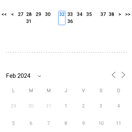
<<
<
27
28
29
30
32
33
34
35
37
38
>
>>
31
36
L
M
M
J
V
S
D
29
30
31
1
2
3
4
5
6
7
8
9
10
11