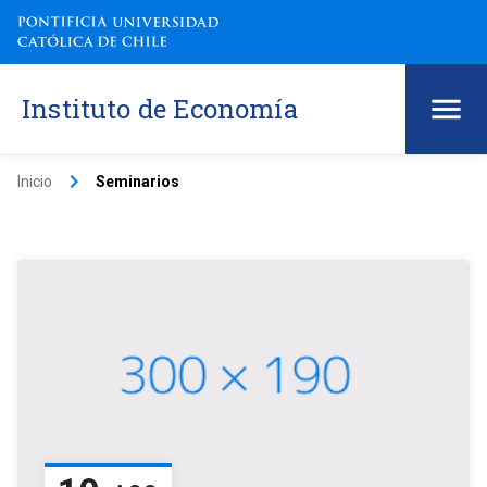
Instituto de Economía
keyboard_arrow_right
Inicio
Seminarios