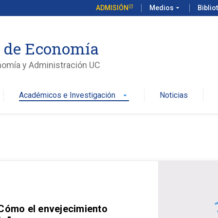
ADMISIÓN
Medios
arrow_drop_down
Biblio
o de Economía
nomía y Administración UC
Académicos e Investigación
Noticias
arrow_drop_down
 Cómo el envejecimiento