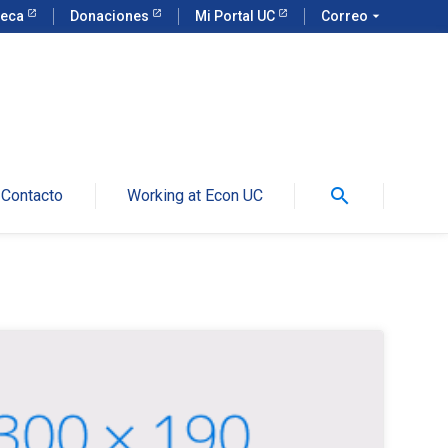
teca
Donaciones
Mi Portal UC
Correo
arrow_drop_down
search
Contacto
Working at Econ UC