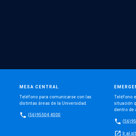
MESA CENTRAL
EMERGE
Teléfono para comunicarse con las
Teléfono e
distintas áreas de la Universidad.
situación 
dentro de
phone
(56)95504 4000
phone
(56)9
launch
Ir al 