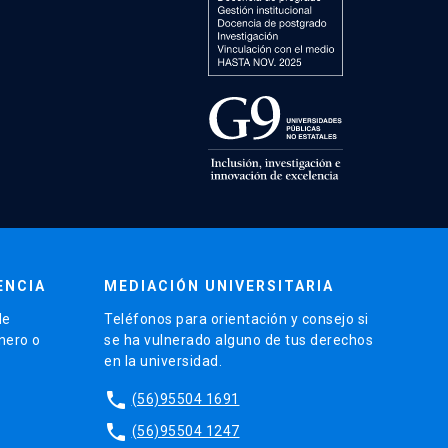
ENCIA
MEDIACIÓN UNIVERSITARIA
de
Teléfonos para orientación y consejo si
énero o
se ha vulnerado alguno de tus derechos
en la universidad.
phone
(56)95504 1691
phone
(56)95504 1247