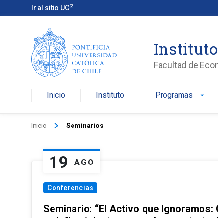
Ir al sitio UC
Institut
Facultad de Eco
Inicio
Instituto
Programas
arrow_drop_down
keyboard_arrow_right
Inicio
Seminarios
19
AGO
Conferencias
Seminario: “El Activo que Ignoramos: