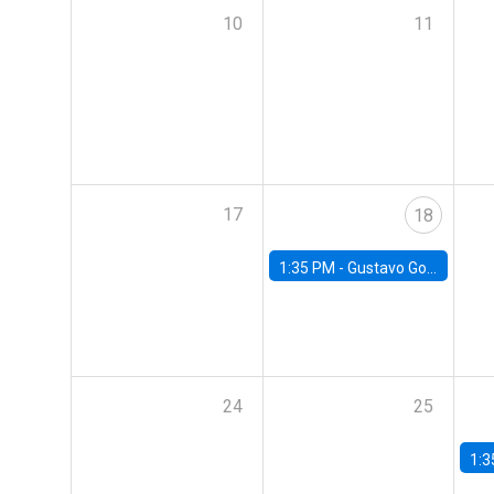
10
11
17
18
1:35 PM -
Gustavo González, Banco Central de Chile
24
25
1:3