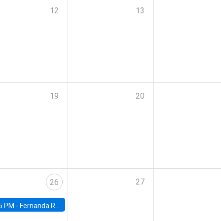
12
13
19
20
27
26
5 PM -
Fernanda Rojas Ampuero, University of Wisconsin-Madison