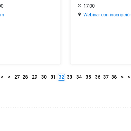
00
17:00
om
Webinar con inscripció
<<
<
27
28
29
30
31
32
33
34
35
36
37
38
>
>