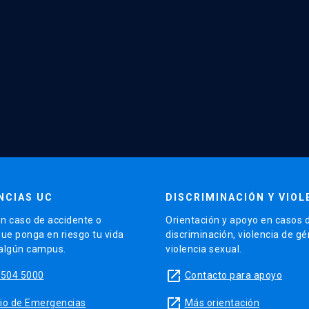
NCIAS UC
DISCRIMINACIÓN Y VIOL
n caso de accidente o
Orientación y apoyo en casos 
que ponga en riesgo tu vida
discriminación, violencia de g
 algún campus.
violencia sexual.
launch
5504 5000
Contacto para apoyo
launch
sitio de Emergencias
Más orientación