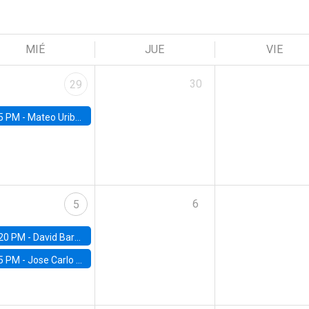
MIÉ
JUE
VIE
30
29
5 PM -
Mateo Uribe-Castro, Universidad de los Andes (Colombia)
6
5
20 PM -
David Bardey, Universidad de los Andes - CEDE
5 PM -
Jose Carlo Bermudez, UC (ME) & World Bank