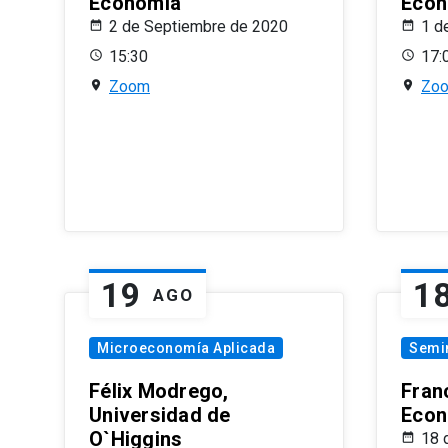
Economía
Econ
2 de Septiembre de 2020
1 d
15:30
17:
Zoom
Zo
19
1
AGO
Microeconomía Aplicada
Semi
Félix Modrego,
Fran
Universidad de
Econ
O`Higgins
18 