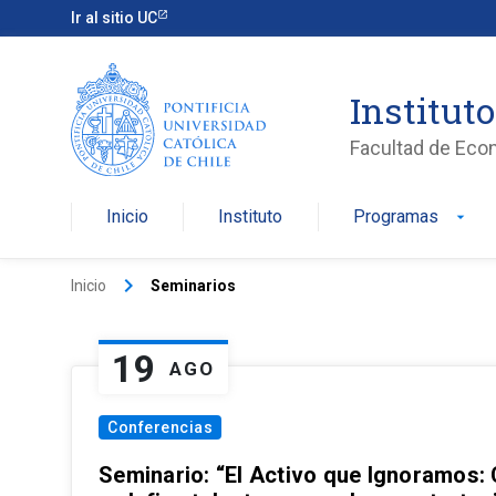
Ir al sitio UC
Institut
Facultad de Eco
Inicio
Instituto
Programas
arrow_drop_down
keyboard_arrow_right
Inicio
Seminarios
19
AGO
Conferencias
Seminario: “El Activo que Ignoramos: