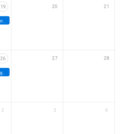
20
21
19
umbia
27
28
26
uke
2
3
4