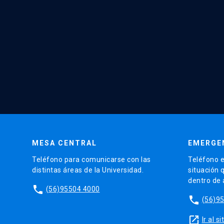
MESA CENTRAL
EMERGE
Teléfono para comunicarse con las
Teléfono e
distintas áreas de la Universidad.
situación 
dentro de
phone
(56)95504 4000
phone
(56)9
launch
Ir al 