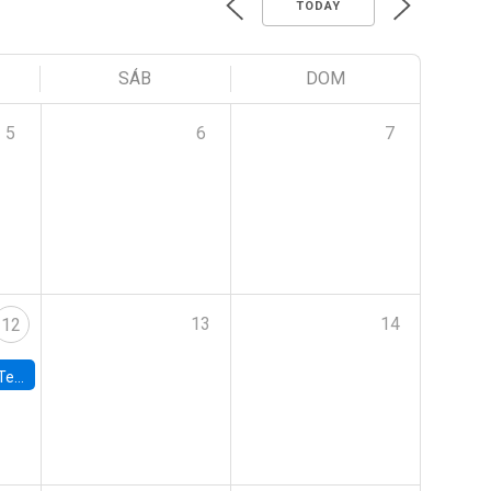
TODAY
SÁB
DOM
5
6
7
13
14
12
 UDP