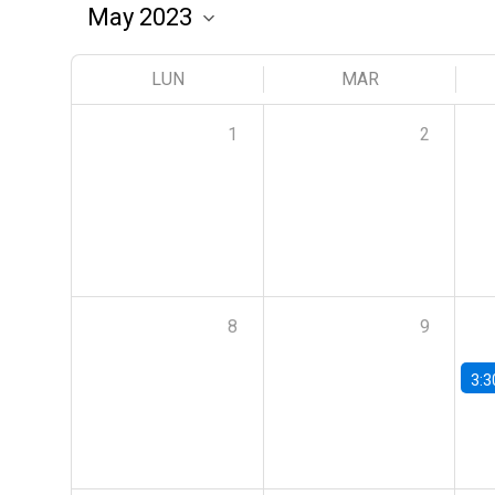
LUN
MAR
1
2
8
9
3:3