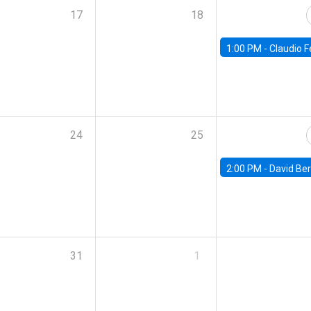
17
18
1:00 PM -
Claudio Ferraz, British Col
24
25
2:00 PM -
David Berger, D
31
1