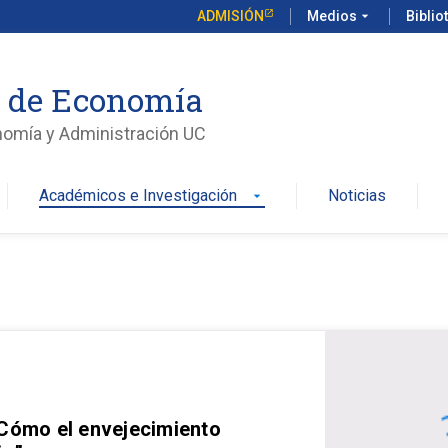
ADMISIÓN
Medios
arrow_drop_down
Biblio
o de Economía
nomía y Administración UC
Académicos e Investigación
Noticias
arrow_drop_down
 Cómo el envejecimiento