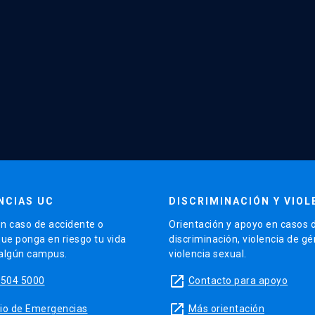
NCIAS UC
DISCRIMINACIÓN Y VIOL
n caso de accidente o
Orientación y apoyo en casos 
que ponga en riesgo tu vida
discriminación, violencia de g
 algún campus.
violencia sexual.
launch
5504 5000
Contacto para apoyo
launch
sitio de Emergencias
Más orientación