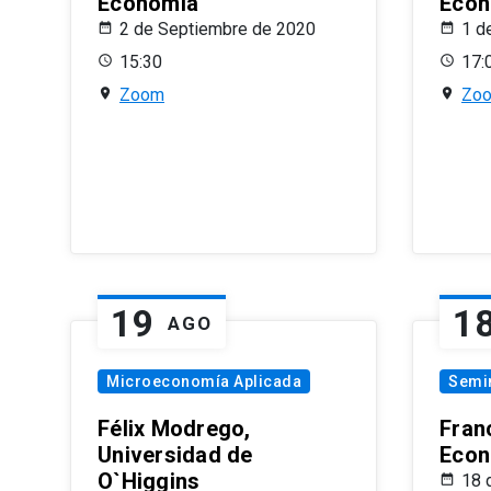
Economía
Econ
2 de Septiembre de 2020
1 d
15:30
17:
Zoom
Zo
19
1
AGO
Microeconomía Aplicada
Semi
Félix Modrego,
Fran
Universidad de
Econ
O`Higgins
18 