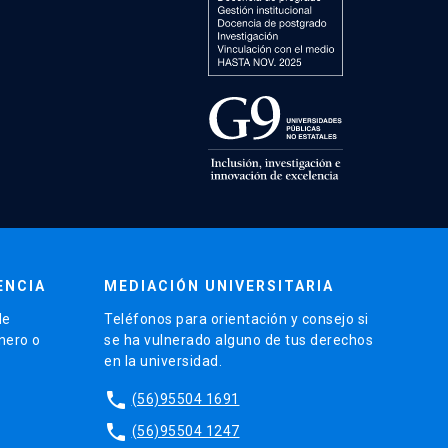
ENCIA
MEDIACIÓN UNIVERSITARIA
de
Teléfonos para orientación y consejo si
énero o
se ha vulnerado alguno de tus derechos
en la universidad.
phone
(56)95504 1691
phone
(56)95504 1247