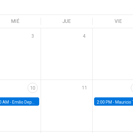
MIÉ
JUE
VIE
3
4
11
10
0 AM -
Emilio Depetris-Chauvín, Universidad Católica
2:00 PM -
Mauricio Tejada,