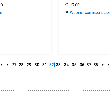
00
17:00
om
Webinar con inscripció
<<
<
27
28
29
30
31
32
33
34
35
36
37
38
>
>