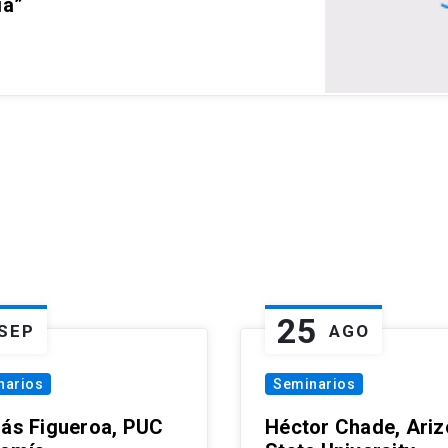
ia”
25
SEP
AGO
narios
Seminarios
lás Figueroa, PUC
Héctor Chade, Ari