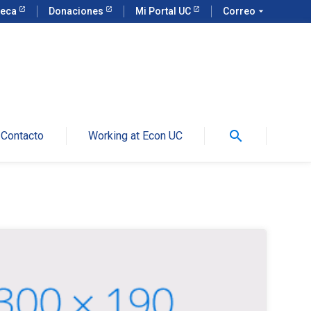
teca
Donaciones
Mi Portal UC
Correo
arrow_drop_down
search
Contacto
Working at Econ UC