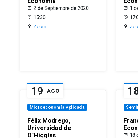
Economía
Econ
2 de Septiembre de 2020
1 d
15:30
17:
Zoom
Zo
19
1
AGO
Microeconomía Aplicada
Semi
Félix Modrego,
Fran
Universidad de
Econ
O`Higgins
18 