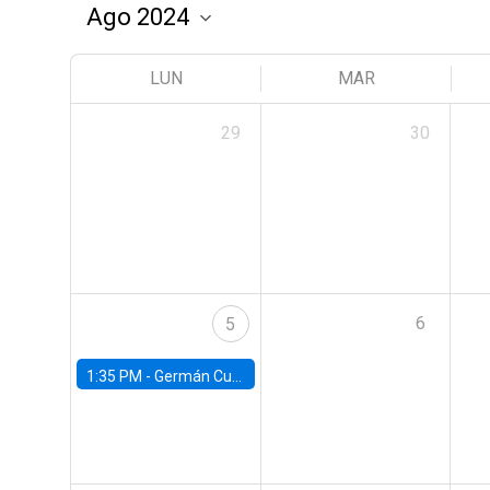
LUN
MAR
29
30
6
5
1:35 PM -
Germán Cubas, University of Houston