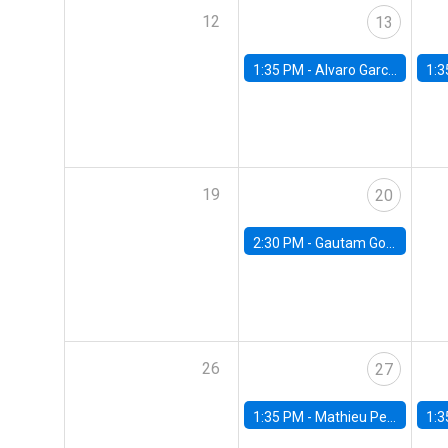
12
13
1:35 PM -
Alvaro Garcia-Marin, Universidad de Los Andes
1:3
19
20
2:30 PM -
Gautam Gowrisankaran, Columbia University
26
27
1:35 PM -
Mathieu Pedemonte, IDB
1:3