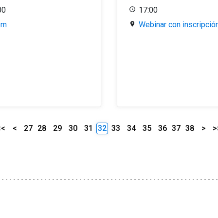
00
17:00
om
Webinar con inscripció
<<
<
27
28
29
30
31
32
33
34
35
36
37
38
>
>