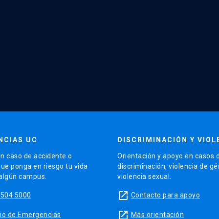
NCIAS UC
DISCRIMINACIÓN Y VIOL
n caso de accidente o
Orientación y apoyo en casos 
que ponga en riesgo tu vida
discriminación, violencia de g
 algún campus.
violencia sexual.
launch
5504 5000
Contacto para apoyo
launch
sitio de Emergencias
Más orientación