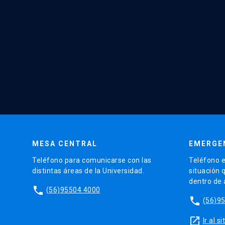
MESA CENTRAL
EMERGE
Teléfono para comunicarse con las
Teléfono e
distintas áreas de la Universidad.
situación 
dentro de
phone
(56)95504 4000
phone
(56)9
launch
Ir al 