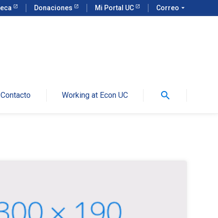
teca
Donaciones
Mi Portal UC
Correo
arrow_drop_down
search
Contacto
Working at Econ UC