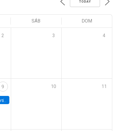
TODAY
SÁB
DOM
2
3
4
10
11
9
onomía UC