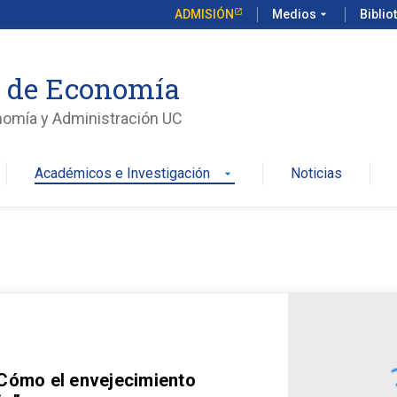
ADMISIÓN
Medios
arrow_drop_down
Biblio
o de Economía
nomía y Administración UC
Académicos e Investigación
Noticias
arrow_drop_down
 Cómo el envejecimiento