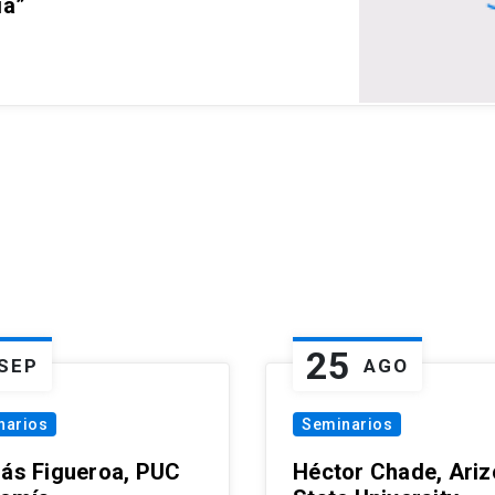
ia”
25
SEP
AGO
narios
Seminarios
lás Figueroa, PUC
Héctor Chade, Ari