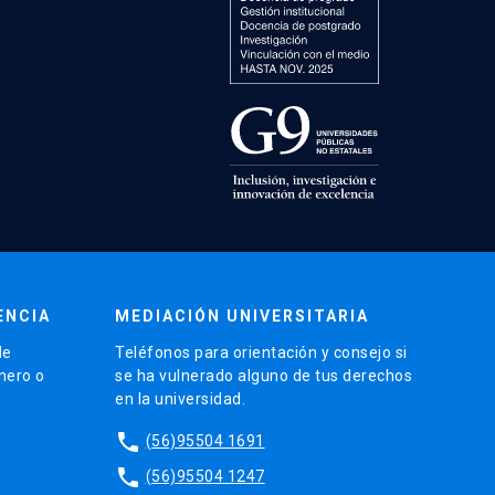
ENCIA
MEDIACIÓN UNIVERSITARIA
de
Teléfonos para orientación y consejo si
énero o
se ha vulnerado alguno de tus derechos
en la universidad.
phone
(56)95504 1691
phone
(56)95504 1247