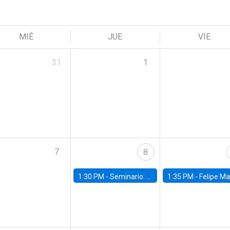
MIÉ
JUE
VIE
31
1
7
8
1:30 PM -
Seminario: “Recuperando la humanidad para progresar en la era de la IA»
1:35 PM -
Felipe Martínez, alumno Doctorado en Ec