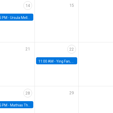
15
14
5 PM -
Ursula Mello, Insper - Institute of Education and Research
21
22
11:00 AM -
Ying Fan, University of Michigan
29
28
5 PM -
Mathias Thoenig, University of Lausanne