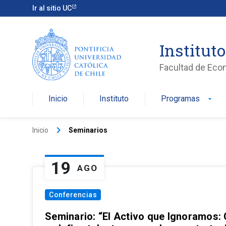
Ir al sitio UC
Institut
Facultad de Eco
Inicio
Instituto
Programas
arrow_drop_down
keyboard_arrow_right
Inicio
Seminarios
19
AGO
Conferencias
Seminario: “El Activo que Ignoramos: