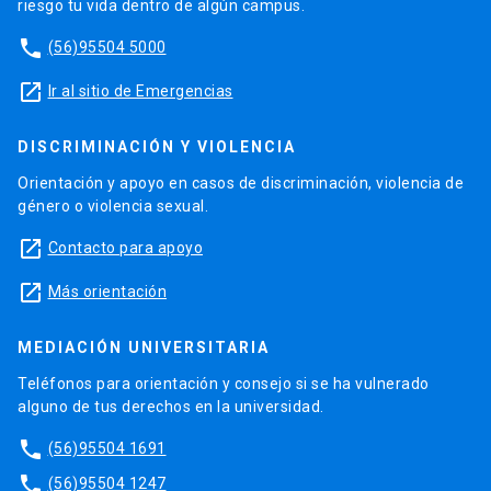
riesgo tu vida dentro de algún campus.
phone
(56)95504 5000
launch
Ir al sitio de Emergencias
DISCRIMINACIÓN Y VIOLENCIA
Orientación y apoyo en casos de discriminación, violencia de
género o violencia sexual.
launch
Contacto para apoyo
launch
Más orientación
MEDIACIÓN UNIVERSITARIA
Teléfonos para orientación y consejo si se ha vulnerado
alguno de tus derechos en la universidad.
phone
(56)95504 1691
phone
(56)95504 1247