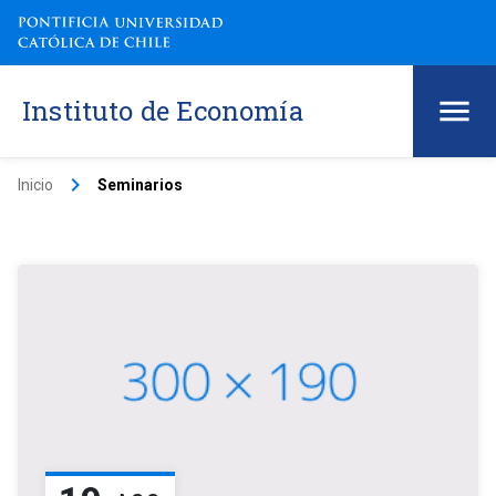
Instituto de Economía
keyboard_arrow_right
Inicio
Seminarios