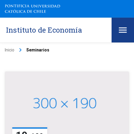
Instituto de Economía
keyboard_arrow_right
Inicio
Seminarios