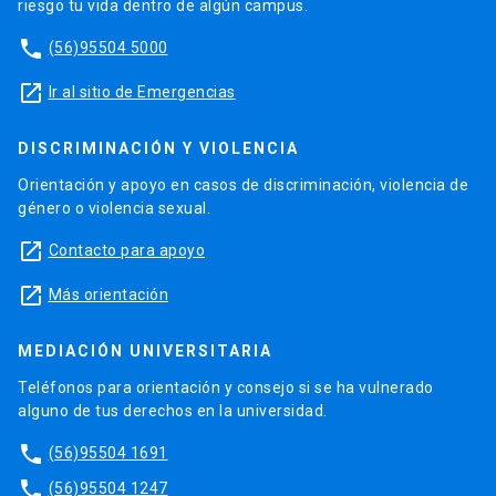
riesgo tu vida dentro de algún campus.
phone
(56)95504 5000
launch
Ir al sitio de Emergencias
DISCRIMINACIÓN Y VIOLENCIA
Orientación y apoyo en casos de discriminación, violencia de
género o violencia sexual.
launch
Contacto para apoyo
launch
Más orientación
MEDIACIÓN UNIVERSITARIA
Teléfonos para orientación y consejo si se ha vulnerado
alguno de tus derechos en la universidad.
phone
(56)95504 1691
phone
(56)95504 1247