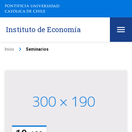
Instituto de Economía
keyboard_arrow_right
Inicio
Seminarios