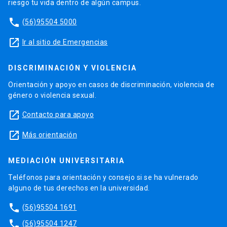
riesgo tu vida dentro de algún campus.
phone
(56)95504 5000
launch
Ir al sitio de Emergencias
DISCRIMINACIÓN Y VIOLENCIA
Orientación y apoyo en casos de discriminación, violencia de
género o violencia sexual.
launch
Contacto para apoyo
launch
Más orientación
MEDIACIÓN UNIVERSITARIA
Teléfonos para orientación y consejo si se ha vulnerado
alguno de tus derechos en la universidad.
phone
(56)95504 1691
phone
(56)95504 1247