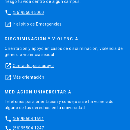
riesgo tu vida dentro de algún campus.
phone
(56)95504 5000
launch
Ir al sitio de Emergencias
DISCRIMINACIÓN Y VIOLENCIA
Orientación y apoyo en casos de discriminación, violencia de
género o violencia sexual.
launch
Contacto para apoyo
launch
Más orientación
MEDIACIÓN UNIVERSITARIA
Teléfonos para orientación y consejo si se ha vulnerado
alguno de tus derechos en la universidad.
phone
(56)95504 1691
phone
(56)95504 1247