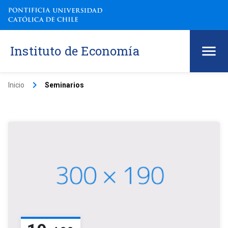
Instituto de Economía
keyboard_arrow_right
Inicio
Seminarios