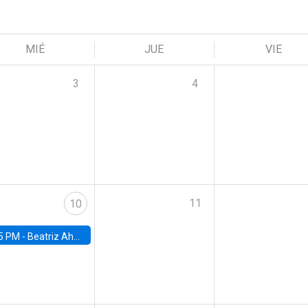
MIÉ
JUE
VIE
3
4
11
10
5 PM -
Beatriz Ahumada, PhD candidate, Universidad de Pittsburgh