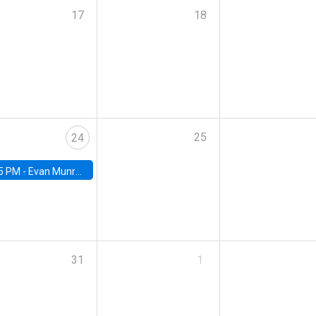
17
18
25
24
5 PM -
Evan Munro, Neyman Visiting Assistant Professor in the Department of Statistics at UC Berkeley
31
1