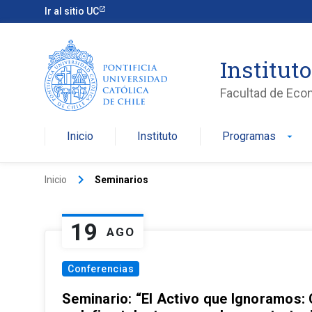
Ir al sitio UC
Institut
Facultad de Eco
Inicio
Instituto
Programas
arrow_drop_down
keyboard_arrow_right
Inicio
Seminarios
19
AGO
Conferencias
Seminario: “El Activo que Ignoramos: