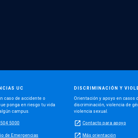
NCIAS UC
DISCRIMINACIÓN Y VIOL
n caso de accidente o
Orientación y apoyo en casos 
que ponga en riesgo tu vida
discriminación, violencia de g
 algún campus.
violencia sexual.
launch
5504 5000
Contacto para apoyo
launch
sitio de Emergencias
Más orientación