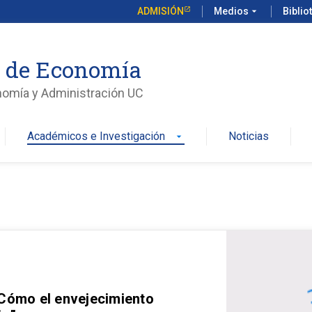
ADMISIÓN
Medios
arrow_drop_down
Biblio
o de Economía
nomía y Administración UC
Académicos e Investigación
Noticias
arrow_drop_down
 Cómo el envejecimiento