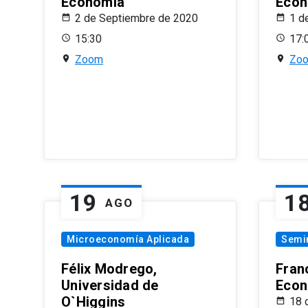
Economía
Econ
2 de Septiembre de 2020
1 d
15:30
17:
Zoom
Zo
19
1
AGO
Microeconomía Aplicada
Semi
Félix Modrego,
Fran
Universidad de
Econ
O`Higgins
18 