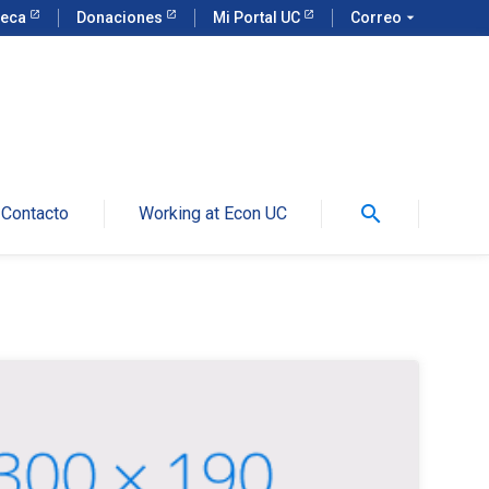
teca
Donaciones
Mi Portal UC
Correo
arrow_drop_down
search
Contacto
Working at Econ UC