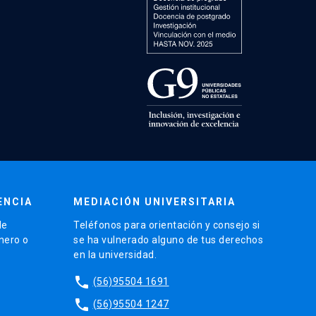
ENCIA
MEDIACIÓN UNIVERSITARIA
de
Teléfonos para orientación y consejo si
énero o
se ha vulnerado alguno de tus derechos
en la universidad.
phone
(56)95504 1691
phone
(56)95504 1247