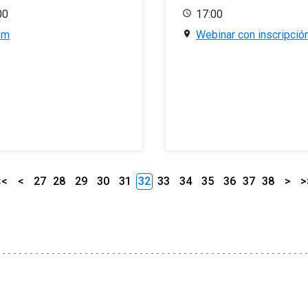
00
17:00
om
Webinar con inscripció
<<
<
27
28
29
30
31
32
33
34
35
36
37
38
>
>