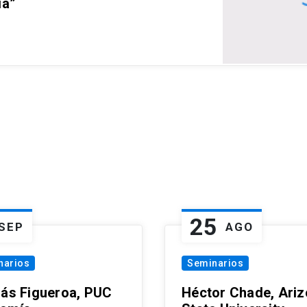
ia”
25
SEP
AGO
narios
Seminarios
lás Figueroa, PUC
Héctor Chade, Ari