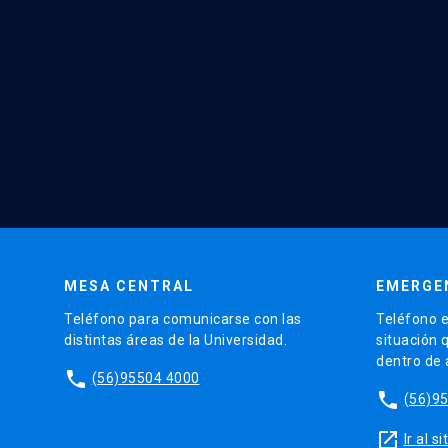
MESA CENTRAL
EMERGE
Teléfono para comunicarse con las
Teléfono e
distintas áreas de la Universidad.
situación 
dentro de
phone
(56)95504 4000
phone
(56)9
launch
Ir al 