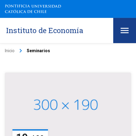
Instituto de Economía
keyboard_arrow_right
Inicio
Seminarios