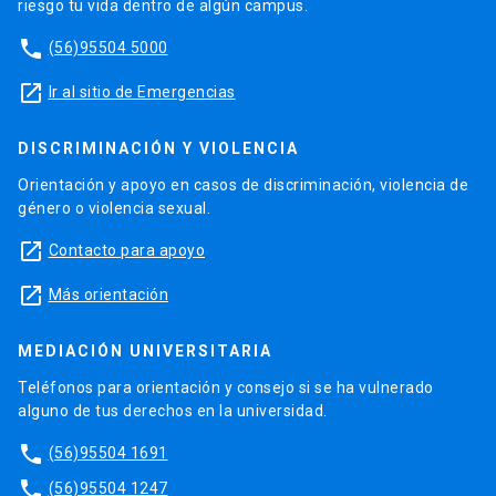
riesgo tu vida dentro de algún campus.
phone
(56)95504 5000
launch
Ir al sitio de Emergencias
DISCRIMINACIÓN Y VIOLENCIA
Orientación y apoyo en casos de discriminación, violencia de
género o violencia sexual.
launch
Contacto para apoyo
launch
Más orientación
MEDIACIÓN UNIVERSITARIA
Teléfonos para orientación y consejo si se ha vulnerado
alguno de tus derechos en la universidad.
phone
(56)95504 1691
phone
(56)95504 1247