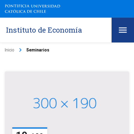
Instituto de Economía
keyboard_arrow_right
Inicio
Seminarios