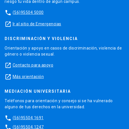
riesgo tu vida dentro de algún campus.
phone
(56)95504 5000
launch
Ir al sitio de Emergencias
DISCRIMINACIÓN Y VIOLENCIA
Orientación y apoyo en casos de discriminación, violencia de
género o violencia sexual.
launch
Contacto para apoyo
launch
Más orientación
MEDIACIÓN UNIVERSITARIA
Teléfonos para orientación y consejo si se ha vulnerado
alguno de tus derechos en la universidad.
phone
(56)95504 1691
phone
(56)95504 1247