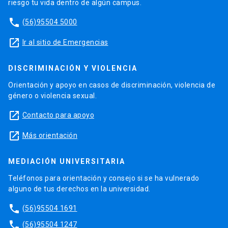
riesgo tu vida dentro de algún campus.
phone
(56)95504 5000
launch
Ir al sitio de Emergencias
DISCRIMINACIÓN Y VIOLENCIA
Orientación y apoyo en casos de discriminación, violencia de
género o violencia sexual.
launch
Contacto para apoyo
launch
Más orientación
MEDIACIÓN UNIVERSITARIA
Teléfonos para orientación y consejo si se ha vulnerado
alguno de tus derechos en la universidad.
phone
(56)95504 1691
phone
(56)95504 1247