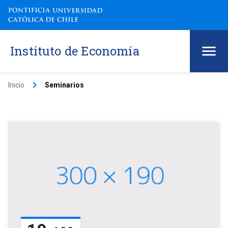
Instituto de Economía
keyboard_arrow_right
Inicio
Seminarios