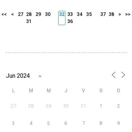
<<
<
27
28
29
30
32
33
34
35
37
38
>
>>
31
36
L
M
M
J
V
S
D
27
28
30
31
1
2
29
3
4
6
7
8
9
5