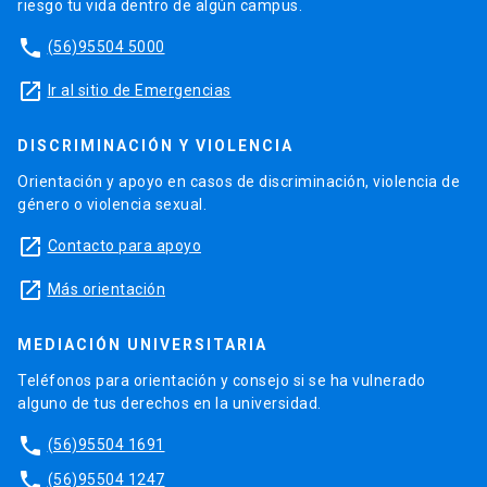
riesgo tu vida dentro de algún campus.
phone
(56)95504 5000
launch
Ir al sitio de Emergencias
DISCRIMINACIÓN Y VIOLENCIA
Orientación y apoyo en casos de discriminación, violencia de
género o violencia sexual.
launch
Contacto para apoyo
launch
Más orientación
MEDIACIÓN UNIVERSITARIA
Teléfonos para orientación y consejo si se ha vulnerado
alguno de tus derechos en la universidad.
phone
(56)95504 1691
phone
(56)95504 1247