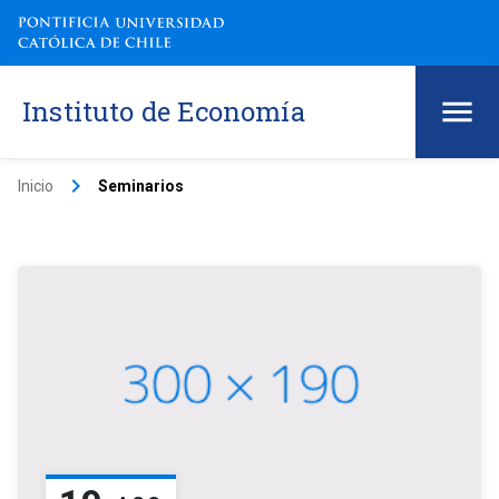
Instituto de Economía
keyboard_arrow_right
Inicio
Seminarios