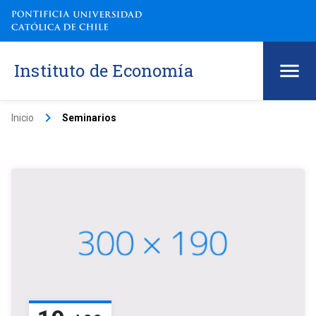
Instituto de Economía
keyboard_arrow_right
Inicio
Seminarios