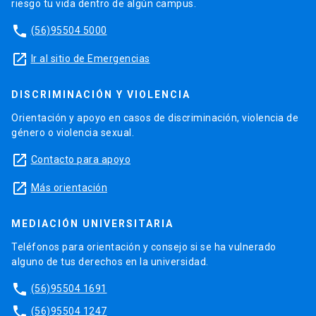
riesgo tu vida dentro de algún campus.
phone
(56)95504 5000
launch
Ir al sitio de Emergencias
DISCRIMINACIÓN Y VIOLENCIA
Orientación y apoyo en casos de discriminación, violencia de
género o violencia sexual.
launch
Contacto para apoyo
launch
Más orientación
MEDIACIÓN UNIVERSITARIA
Teléfonos para orientación y consejo si se ha vulnerado
alguno de tus derechos en la universidad.
phone
(56)95504 1691
phone
(56)95504 1247