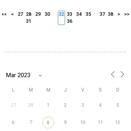
<<
<
27
28
29
30
32
33
34
35
37
38
>
>>
31
36
L
M
M
J
V
S
D
27
28
1
2
3
4
5
6
7
9
10
11
12
8