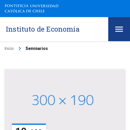
Instituto de Economía
keyboard_arrow_right
Inicio
Seminarios