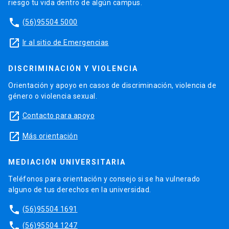
riesgo tu vida dentro de algún campus.
phone
(56)95504 5000
launch
Ir al sitio de Emergencias
DISCRIMINACIÓN Y VIOLENCIA
Orientación y apoyo en casos de discriminación, violencia de
género o violencia sexual.
launch
Contacto para apoyo
launch
Más orientación
MEDIACIÓN UNIVERSITARIA
Teléfonos para orientación y consejo si se ha vulnerado
alguno de tus derechos en la universidad.
phone
(56)95504 1691
phone
(56)95504 1247