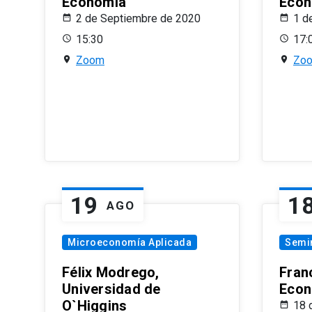
Economía
Econ
2 de Septiembre de 2020
1 d
15:30
17:
Zoom
Zo
19
1
AGO
Microeconomía Aplicada
Semi
Félix Modrego,
Fran
Universidad de
Econ
O`Higgins
18 