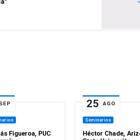
ia”
25
SEP
AGO
narios
Seminarios
lás Figueroa, PUC
Héctor Chade, Ari