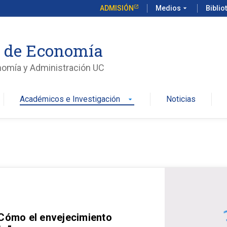
ADMISIÓN
Medios
arrow_drop_down
Biblio
o de Economía
nomía y Administración UC
Académicos e Investigación
Noticias
arrow_drop_down
 Cómo el envejecimiento