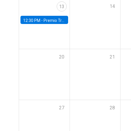
14
13
12:30 PM -
Premio Trayectoria Ingeniería Comercial UC 2024
20
21
27
28