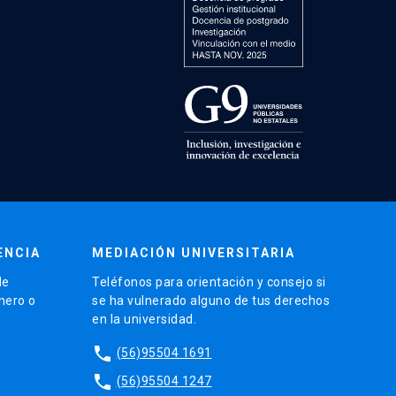
ENCIA
MEDIACIÓN UNIVERSITARIA
de
Teléfonos para orientación y consejo si
énero o
se ha vulnerado alguno de tus derechos
en la universidad.
phone
(56)95504 1691
phone
(56)95504 1247