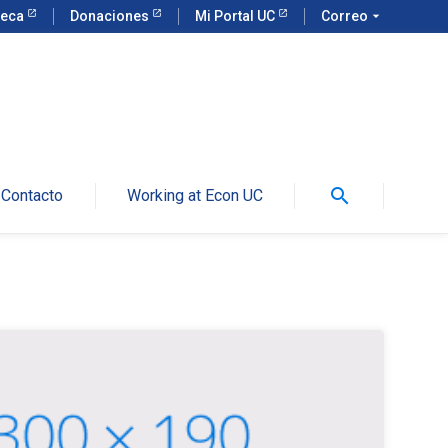
teca
Donaciones
Mi Portal UC
Correo
arrow_drop_down
search
Contacto
Working at Econ UC