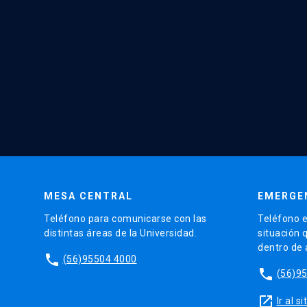
MESA CENTRAL
EMERGE
Teléfono para comunicarse con las
Teléfono e
distintas áreas de la Universidad.
situación 
dentro de
phone
(56)95504 4000
phone
(56)9
launch
Ir al 