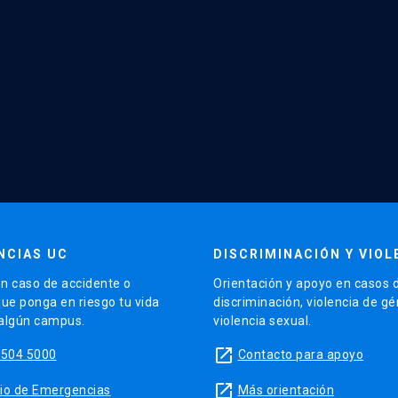
NCIAS UC
DISCRIMINACIÓN Y VIOL
n caso de accidente o
Orientación y apoyo en casos 
que ponga en riesgo tu vida
discriminación, violencia de g
 algún campus.
violencia sexual.
launch
5504 5000
Contacto para apoyo
launch
sitio de Emergencias
Más orientación