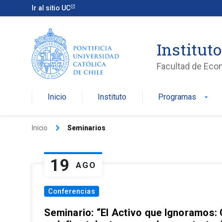
Ir al sitio UC
Institut
Facultad de Eco
Inicio
Instituto
Programas
arrow_drop_down
keyboard_arrow_right
Inicio
Seminarios
19
AGO
Conferencias
Seminario: “El Activo que Ignoramos: