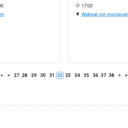
00
17:00
om
Webinar con inscripció
<<
<
27
28
29
30
31
32
33
34
35
36
37
38
>
>