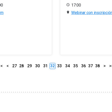
00
17:00
om
Webinar con inscripció
<<
<
27
28
29
30
31
32
33
34
35
36
37
38
>
>