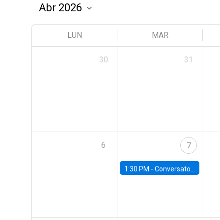
LUN
MAR
30
31
6
7
1:30 PM -
Conversatorio | Pobreza: La mirada de León XIV