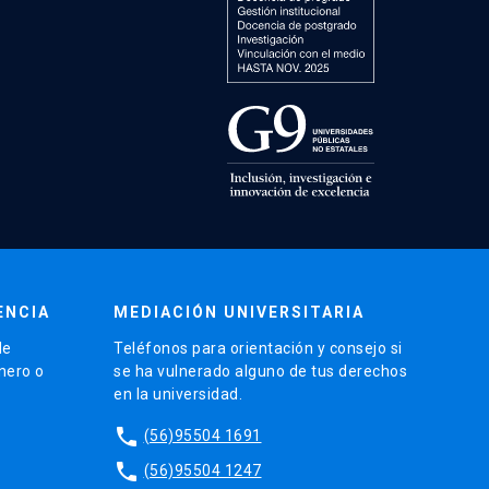
ENCIA
MEDIACIÓN UNIVERSITARIA
de
Teléfonos para orientación y consejo si
énero o
se ha vulnerado alguno de tus derechos
en la universidad.
phone
(56)95504 1691
phone
(56)95504 1247