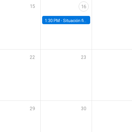
15
16
1:30 PM -
Situación fiscal: cierre 2025 y perspectivas de mediano plazo 2026–2030
22
23
29
30