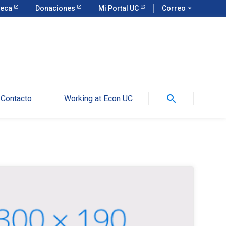
teca
Donaciones
Mi Portal UC
Correo
arrow_drop_down
search
Contacto
Working at Econ UC