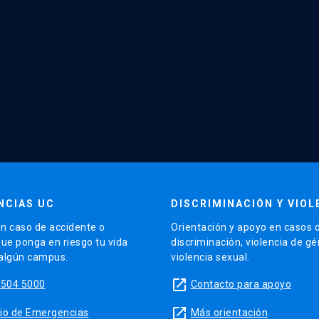
NCIAS UC
DISCRIMINACIÓN Y VIOL
n caso de accidente o
Orientación y apoyo en casos 
que ponga en riesgo tu vida
discriminación, violencia de g
 algún campus.
violencia sexual.
launch
5504 5000
Contacto para apoyo
launch
sitio de Emergencias
Más orientación