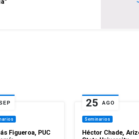
ia”
25
SEP
AGO
narios
Seminarios
lás Figueroa, PUC
Héctor Chade, Ari