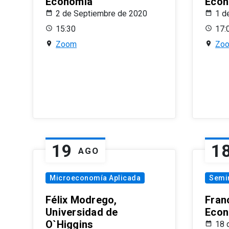
Economía
Econ
2 de Septiembre de 2020
1 d
15:30
17:
Zoom
Zo
19
1
AGO
Microeconomía Aplicada
Semi
Félix Modrego,
Fran
Universidad de
Econ
O`Higgins
18 