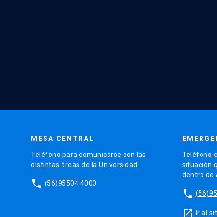
MESA CENTRAL
EMERGE
Teléfono para comunicarse con las
Teléfono e
distintas áreas de la Universidad.
situación 
dentro de
phone
(56)95504 4000
phone
(56)9
launch
Ir al 