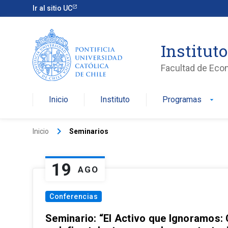
Ir al sitio UC
Institut
Facultad de Eco
Inicio
Instituto
Programas
arrow_drop_down
keyboard_arrow_right
Inicio
Seminarios
19
AGO
Conferencias
Seminario: “El Activo que Ignoramos: