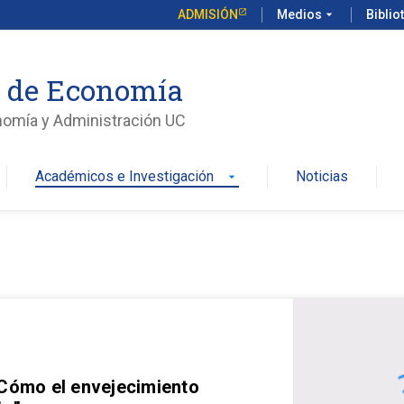
ADMISIÓN
Medios
arrow_drop_down
Biblio
o de Economía
nomía y Administración UC
Académicos e Investigación
Noticias
arrow_drop_down
 Cómo el envejecimiento