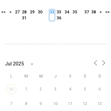
<<
<
27
28
29
30
32
33
34
35
37
38
>
>>
31
36
L
M
M
J
V
S
D
1
2
3
4
5
6
30
7
8
9
10
11
12
13