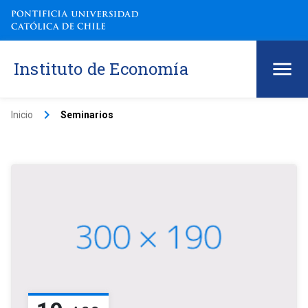
Instituto de Economía
keyboard_arrow_right
Inicio
Seminarios