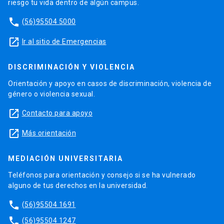
riesgo tu vida dentro de algún campus.
phone
(56)95504 5000
launch
Ir al sitio de Emergencias
DISCRIMINACIÓN Y VIOLENCIA
Orientación y apoyo en casos de discriminación, violencia de
género o violencia sexual.
launch
Contacto para apoyo
launch
Más orientación
MEDIACIÓN UNIVERSITARIA
Teléfonos para orientación y consejo si se ha vulnerado
alguno de tus derechos en la universidad.
phone
(56)95504 1691
phone
(56)95504 1247