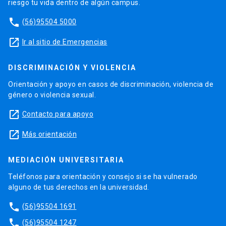
riesgo tu vida dentro de algún campus.
phone
(56)95504 5000
launch
Ir al sitio de Emergencias
DISCRIMINACIÓN Y VIOLENCIA
Orientación y apoyo en casos de discriminación, violencia de
género o violencia sexual.
launch
Contacto para apoyo
launch
Más orientación
MEDIACIÓN UNIVERSITARIA
Teléfonos para orientación y consejo si se ha vulnerado
alguno de tus derechos en la universidad.
phone
(56)95504 1691
phone
(56)95504 1247