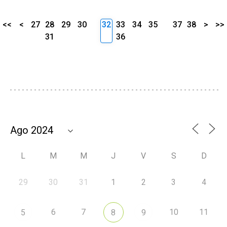
<<
<
27
28
29
30
32
33
34
35
37
38
>
>>
31
36
L
M
M
J
V
S
D
29
30
31
1
2
3
4
6
7
10
11
5
8
9