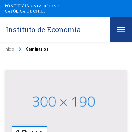
Instituto de Economía
keyboard_arrow_right
Inicio
Seminarios