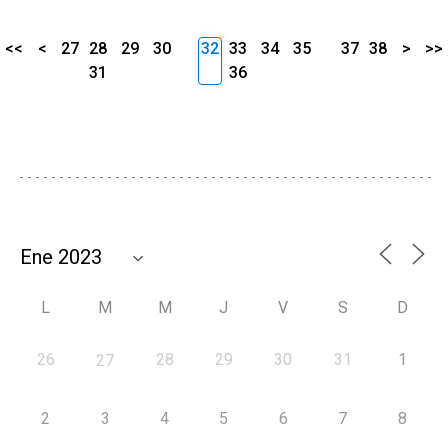
<<
<
27
28
29
30
32
33
34
35
37
38
>
>>
31
36
L
M
M
J
V
S
D
26
28
29
30
31
1
27
2
3
4
5
6
7
8