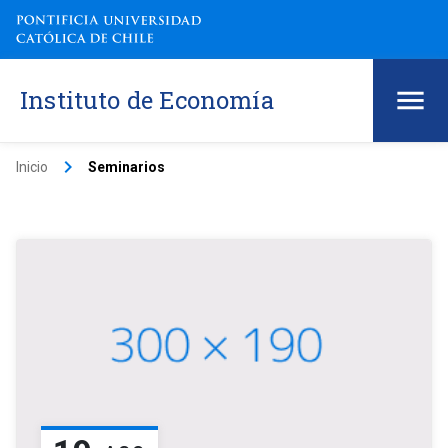
Instituto de Economía
keyboard_arrow_right
Inicio
Seminarios