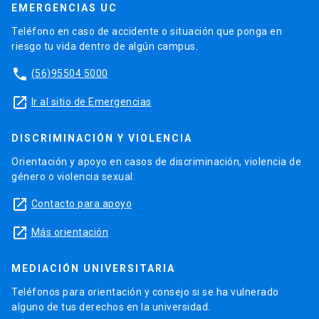
EMERGENCIAS UC
Teléfono en caso de accidente o situación que ponga en
riesgo tu vida dentro de algún campus.
phone
(56)95504 5000
launch
Ir al sitio de Emergencias
DISCRIMINACIÓN Y VIOLENCIA
Orientación y apoyo en casos de discriminación, violencia de
género o violencia sexual.
launch
Contacto para apoyo
launch
Más orientación
MEDIACIÓN UNIVERSITARIA
Teléfonos para orientación y consejo si se ha vulnerado
alguno de tus derechos en la universidad.