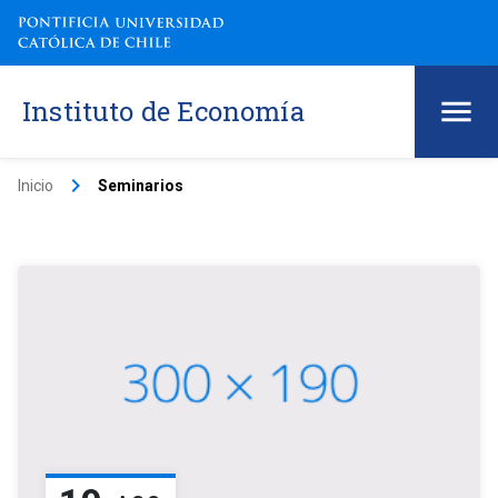
Instituto de Economía
keyboard_arrow_right
Inicio
Seminarios