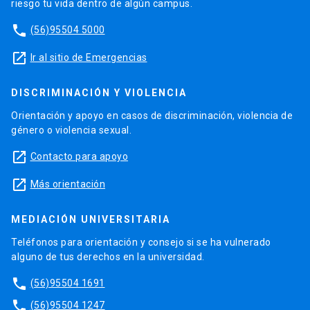
riesgo tu vida dentro de algún campus.
phone
(56)95504 5000
launch
Ir al sitio de Emergencias
DISCRIMINACIÓN Y VIOLENCIA
Orientación y apoyo en casos de discriminación, violencia de
género o violencia sexual.
launch
Contacto para apoyo
launch
Más orientación
MEDIACIÓN UNIVERSITARIA
Teléfonos para orientación y consejo si se ha vulnerado
alguno de tus derechos en la universidad.
phone
(56)95504 1691
phone
(56)95504 1247