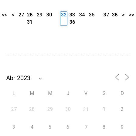
<<
<
27
28
29
30
32
33
34
35
37
38
>
>>
31
36
L
M
M
J
V
S
D
27
28
29
30
1
2
31
3
4
5
6
7
8
9