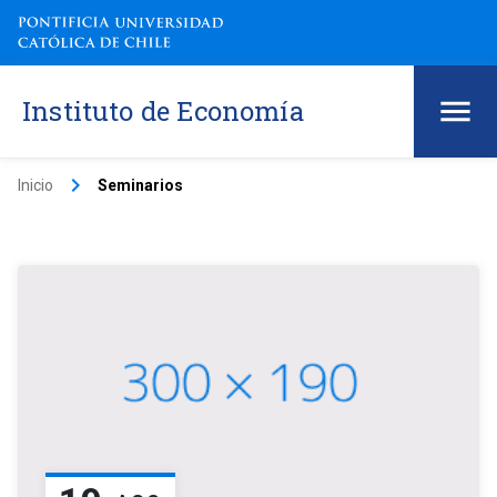
Instituto de Economía
keyboard_arrow_right
Inicio
Seminarios