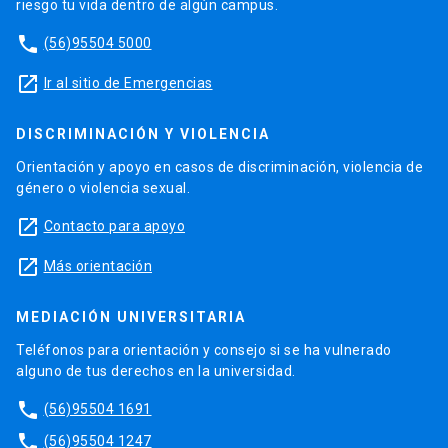
riesgo tu vida dentro de algún campus.
phone
(56)95504 5000
launch
Ir al sitio de Emergencias
DISCRIMINACIÓN Y VIOLENCIA
Orientación y apoyo en casos de discriminación, violencia de
género o violencia sexual.
launch
Contacto para apoyo
launch
Más orientación
MEDIACIÓN UNIVERSITARIA
Teléfonos para orientación y consejo si se ha vulnerado
alguno de tus derechos en la universidad.
phone
(56)95504 1691
phone
(56)95504 1247