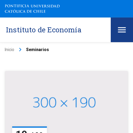
Instituto de Economía
keyboard_arrow_right
Inicio
Seminarios