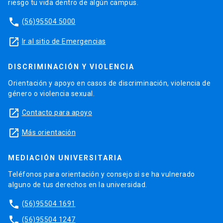
riesgo tu vida dentro de algún campus.
phone
(56)95504 5000
launch
Ir al sitio de Emergencias
DISCRIMINACIÓN Y VIOLENCIA
Orientación y apoyo en casos de discriminación, violencia de
género o violencia sexual.
launch
Contacto para apoyo
launch
Más orientación
MEDIACIÓN UNIVERSITARIA
Teléfonos para orientación y consejo si se ha vulnerado
alguno de tus derechos en la universidad.
phone
(56)95504 1691
phone
(56)95504 1247