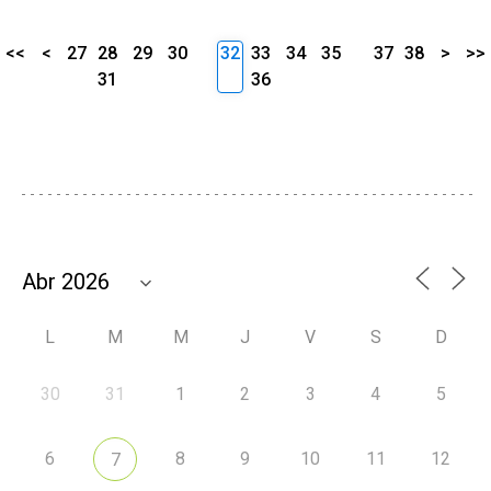
<<
<
27
28
29
30
32
33
34
35
37
38
>
>>
31
36
L
M
M
J
V
S
D
30
31
1
2
3
4
5
6
8
9
10
11
12
7