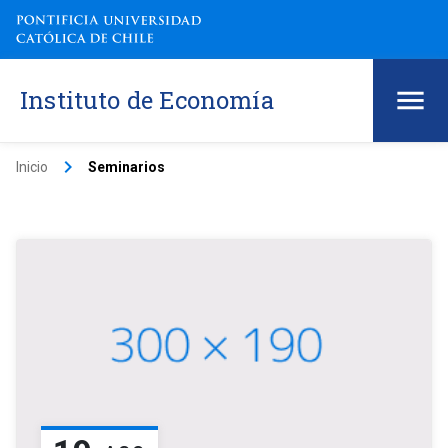
Instituto de Economía
keyboard_arrow_right
Inicio
Seminarios