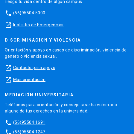
riesgo tu vida dentro de algún campus.
phone
(56)95504 5000
launch
Ir al sitio de Emergencias
DISCRIMINACIÓN Y VIOLENCIA
Orientación y apoyo en casos de discriminación, violencia de
género o violencia sexual.
launch
Contacto para apoyo
launch
Más orientación
MEDIACIÓN UNIVERSITARIA
Teléfonos para orientación y consejo si se ha vulnerado
alguno de tus derechos en la universidad.
phone
(56)95504 1691
phone
(56)95504 1247