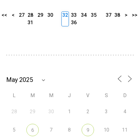
<<
<
27
28
29
30
32
33
34
35
37
38
>
>>
31
36
L
M
M
J
V
S
D
28
29
30
1
2
3
4
5
7
8
10
11
6
9