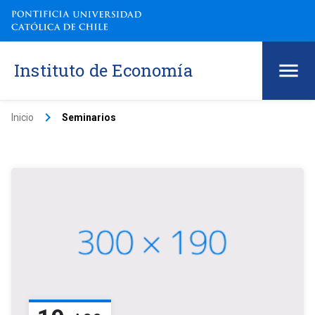
Instituto de Economía
keyboard_arrow_right
Inicio
Seminarios