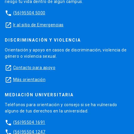
riesgo tu vida dentro de algún campus.
phone
(56)95504 5000
launch
Ir al sitio de Emergencias
DISCRIMINACIÓN Y VIOLENCIA
Orientación y apoyo en casos de discriminación, violencia de
género o violencia sexual.
launch
Contacto para apoyo
launch
Más orientación
MEDIACIÓN UNIVERSITARIA
Teléfonos para orientación y consejo si se ha vulnerado
alguno de tus derechos en la universidad.
phone
(56)95504 1691
phone
(56)95504 1247