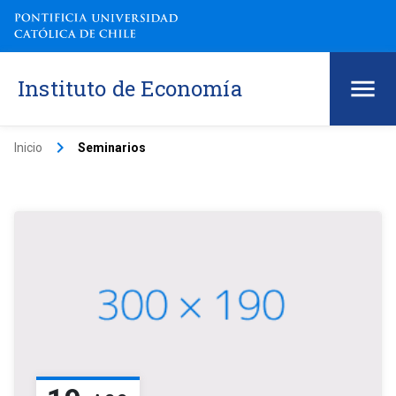
Instituto de Economía
keyboard_arrow_right
Inicio
Seminarios