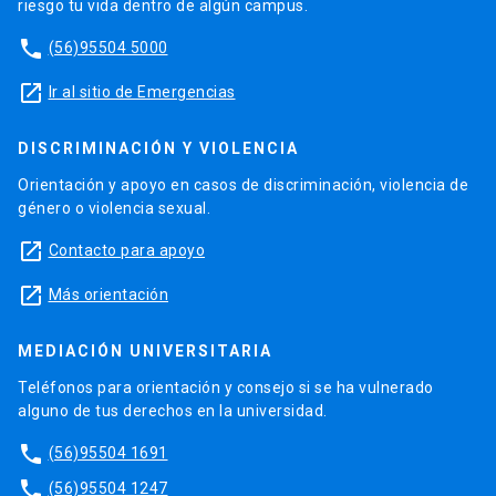
riesgo tu vida dentro de algún campus.
phone
(56)95504 5000
launch
Ir al sitio de Emergencias
DISCRIMINACIÓN Y VIOLENCIA
Orientación y apoyo en casos de discriminación, violencia de
género o violencia sexual.
launch
Contacto para apoyo
launch
Más orientación
MEDIACIÓN UNIVERSITARIA
Teléfonos para orientación y consejo si se ha vulnerado
alguno de tus derechos en la universidad.
phone
(56)95504 1691
phone
(56)95504 1247