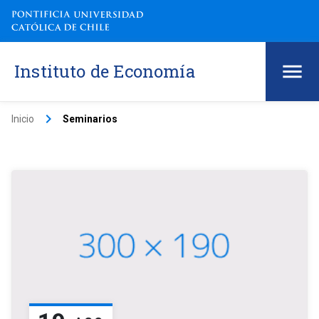
Instituto de Economía
keyboard_arrow_right
Inicio
Seminarios