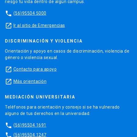
riesgo tu vida dentro de algún campus.
phone
(56)95504 5000
launch
Ir al sitio de Emergencias
DISCRIMINACIÓN Y VIOLENCIA
Orientación y apoyo en casos de discriminación, violencia de
género o violencia sexual.
launch
Contacto para apoyo
launch
Más orientación
MEDIACIÓN UNIVERSITARIA
Teléfonos para orientación y consejo si se ha vulnerado
alguno de tus derechos en la universidad.
phone
(56)95504 1691
phone
(56)95504 1247