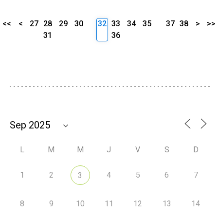
<<
<
27
28
29
30
32
33
34
35
37
38
>
>>
31
36
L
M
M
J
V
S
D
1
2
4
5
6
7
3
8
9
10
11
12
13
14