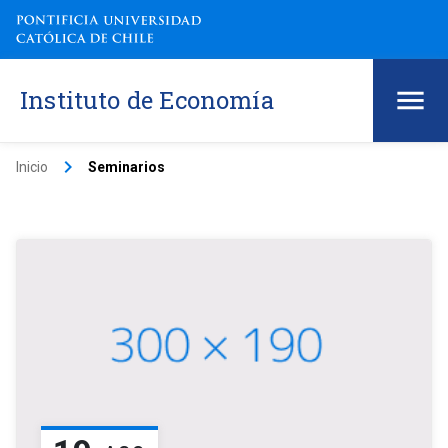
Instituto de Economía
keyboard_arrow_right
Inicio
Seminarios