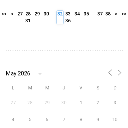
<<
<
27
28
29
30
32
33
34
35
37
38
>
>>
31
36
L
M
M
J
V
S
D
27
28
29
30
1
2
3
4
5
6
7
8
9
10