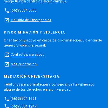
riesgo tu vida dentro de algún campus.
phone
(56)95504 5000
launch
Ir al sitio de Emergencias
DISCRIMINACIÓN Y VIOLENCIA
Orientación y apoyo en casos de discriminación, violencia de
género o violencia sexual.
launch
Contacto para apoyo
launch
Más orientación
MEDIACIÓN UNIVERSITARIA
Teléfonos para orientación y consejo si se ha vulnerado
alguno de tus derechos en la universidad.
phone
(56)95504 1691
phone
(56)95504 1247