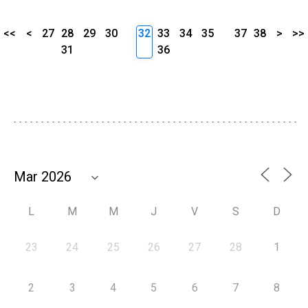
<<
<
27
28
29
30
32
33
34
35
37
38
>
>>
31
36
L
M
M
J
V
S
D
23
24
25
26
27
28
1
2
3
4
5
6
7
8