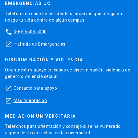
EMERGENCIAS UC
Teléfono en caso de accidente o situación que ponga en
riesgo tu vida dentro de algún campus.
phone
(56)95504 5000
launch
Ir al sitio de Emergencias
DISCRIMINACIÓN Y VIOLENCIA
Orientación y apoyo en casos de discriminación, violencia de
género o violencia sexual.
launch
Contacto para apoyo
launch
Más orientación
MEDIACIÓN UNIVERSITARIA
Teléfonos para orientación y consejo si se ha vulnerado
alguno de tus derechos en la universidad.