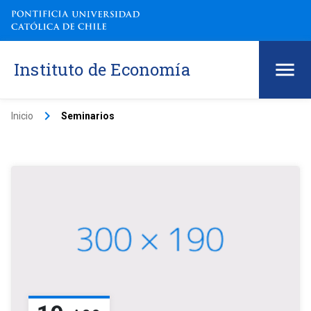
Instituto de Economía
keyboard_arrow_right
Inicio
Seminarios