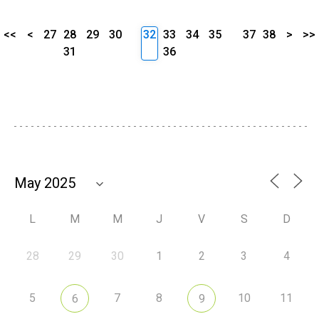
<<
<
27
28
29
30
32
33
34
35
37
38
>
>>
31
36
L
M
M
J
V
S
D
28
29
30
1
2
3
4
5
7
8
10
11
6
9