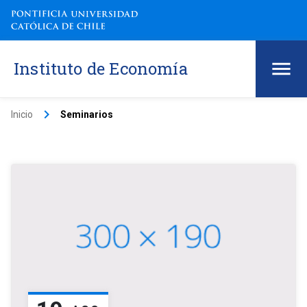
Instituto de Economía
keyboard_arrow_right
Inicio
Seminarios