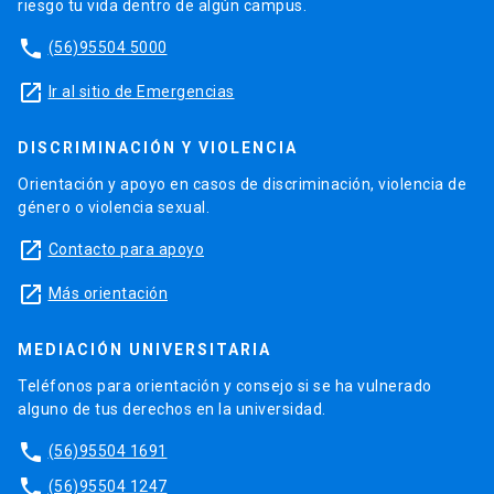
riesgo tu vida dentro de algún campus.
phone
(56)95504 5000
launch
Ir al sitio de Emergencias
DISCRIMINACIÓN Y VIOLENCIA
Orientación y apoyo en casos de discriminación, violencia de
género o violencia sexual.
launch
Contacto para apoyo
launch
Más orientación
MEDIACIÓN UNIVERSITARIA
Teléfonos para orientación y consejo si se ha vulnerado
alguno de tus derechos en la universidad.
phone
(56)95504 1691
phone
(56)95504 1247