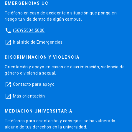
EMERGENCIAS UC
Teléfono en caso de accidente o situación que ponga en
riesgo tu vida dentro de algún campus.
phone
(56)95504 5000
launch
Ir al sitio de Emergencias
DISCRIMINACIÓN Y VIOLENCIA
Orientación y apoyo en casos de discriminación, violencia de
género o violencia sexual.
launch
Contacto para apoyo
launch
Más orientación
MEDIACIÓN UNIVERSITARIA
Teléfonos para orientación y consejo si se ha vulnerado
alguno de tus derechos en la universidad.