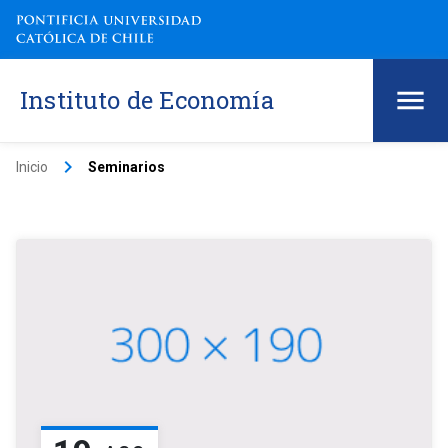
Instituto de Economía
keyboard_arrow_right
Inicio
Seminarios