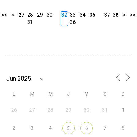
<<
<
27
28
29
30
32
33
34
35
37
38
>
>>
31
36
L
M
M
J
V
S
D
26
27
28
29
30
31
1
2
3
4
7
8
5
6