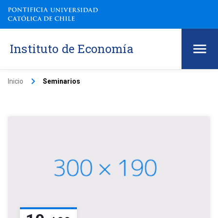
Instituto de Economía
keyboard_arrow_right
Inicio
Seminarios