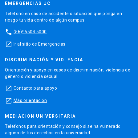
EMERGENCIAS UC
Teléfono en caso de accidente o situación que ponga en
riesgo tu vida dentro de algún campus.
phone
(56)95504 5000
launch
Ir al sitio de Emergencias
DISCRIMINACIÓN Y VIOLENCIA
Orientación y apoyo en casos de discriminación, violencia de
género o violencia sexual.
launch
Contacto para apoyo
launch
Más orientación
MEDIACIÓN UNIVERSITARIA
Teléfonos para orientación y consejo si se ha vulnerado
alguno de tus derechos en la universidad.