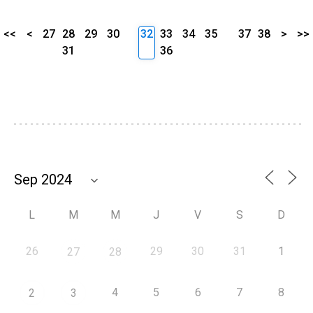
<<
<
27
28
29
30
32
33
34
35
37
38
>
>>
31
36
L
M
M
J
V
S
D
26
29
30
31
1
27
28
4
5
6
7
8
2
3