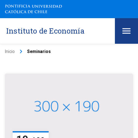
Instituto de Economía
keyboard_arrow_right
Inicio
Seminarios