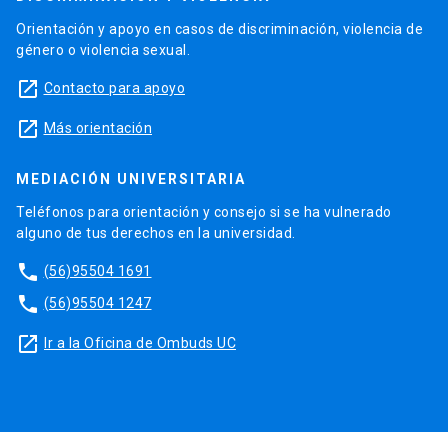
Orientación y apoyo en casos de discriminación, violencia de
género o violencia sexual.
launch
Contacto para apoyo
launch
Más orientación
MEDIACIÓN UNIVERSITARIA
Teléfonos para orientación y consejo si se ha vulnerado
alguno de tus derechos en la universidad.
phone
(56)95504 1691
phone
(56)95504 1247
launch
Ir a la Oficina de Ombuds UC