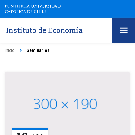
Instituto de Economía
keyboard_arrow_right
Inicio
Seminarios