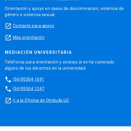
Orientación y apoyo en casos de discriminación, violencia de
género o violencia sexual.
launch
Contacto para apoyo
launch
Más orientación
MEDIACIÓN UNIVERSITARIA
Teléfonos para orientación y consejo si se ha vulnerado
alguno de tus derechos en la universidad.
phone
(56)95504 1691
phone
(56)95504 1247
launch
Ir a la Oficina de Ombuds UC