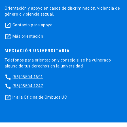
Orientación y apoyo en casos de discriminación, violencia de
género o violencia sexual.
launch
Contacto para apoyo
launch
Más orientación
MEDIACIÓN UNIVERSITARIA
Teléfonos para orientación y consejo si se ha vulnerado
alguno de tus derechos en la universidad.
phone
(56)95504 1691
phone
(56)95504 1247
launch
Ir a la Oficina de Ombuds UC