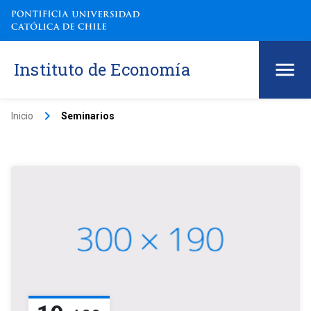
Instituto de Economía
keyboard_arrow_right
Inicio
Seminarios