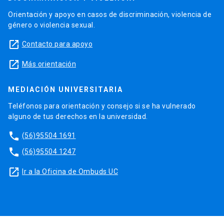
Orientación y apoyo en casos de discriminación, violencia de
género o violencia sexual.
launch
Contacto para apoyo
launch
Más orientación
MEDIACIÓN UNIVERSITARIA
Teléfonos para orientación y consejo si se ha vulnerado
alguno de tus derechos en la universidad.
phone
(56)95504 1691
phone
(56)95504 1247
launch
Ir a la Oficina de Ombuds UC