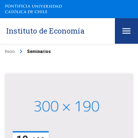
Instituto de Economía
keyboard_arrow_right
Inicio
Seminarios