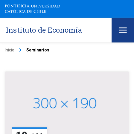
Instituto de Economía
keyboard_arrow_right
Inicio
Seminarios