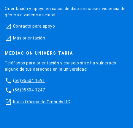
Orientación y apoyo en casos de discriminación, violencia de
género o violencia sexual.
launch
Contacto para apoyo
launch
Más orientación
MEDIACIÓN UNIVERSITARIA
Teléfonos para orientación y consejo si se ha vulnerado
alguno de tus derechos en la universidad.
phone
(56)95504 1691
phone
(56)95504 1247
launch
Ir a la Oficina de Ombuds UC