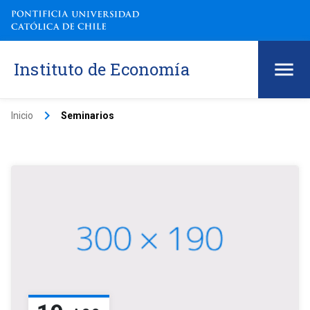
Instituto de Economía
keyboard_arrow_right
Inicio
Seminarios