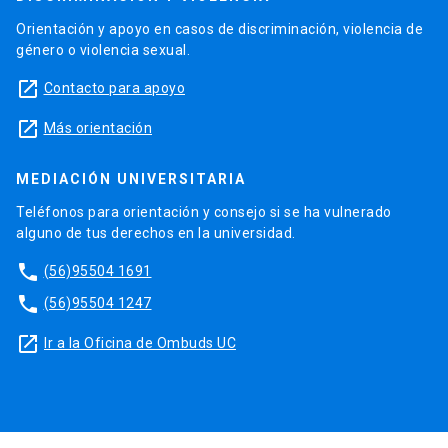
Orientación y apoyo en casos de discriminación, violencia de
género o violencia sexual.
launch
Contacto para apoyo
launch
Más orientación
MEDIACIÓN UNIVERSITARIA
Teléfonos para orientación y consejo si se ha vulnerado
alguno de tus derechos en la universidad.
phone
(56)95504 1691
phone
(56)95504 1247
launch
Ir a la Oficina de Ombuds UC