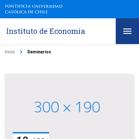
Instituto de Economía
keyboard_arrow_right
Inicio
Seminarios