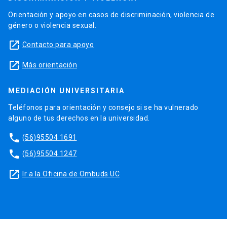
Orientación y apoyo en casos de discriminación, violencia de
género o violencia sexual.
launch
Contacto para apoyo
launch
Más orientación
MEDIACIÓN UNIVERSITARIA
Teléfonos para orientación y consejo si se ha vulnerado
alguno de tus derechos en la universidad.
phone
(56)95504 1691
phone
(56)95504 1247
launch
Ir a la Oficina de Ombuds UC