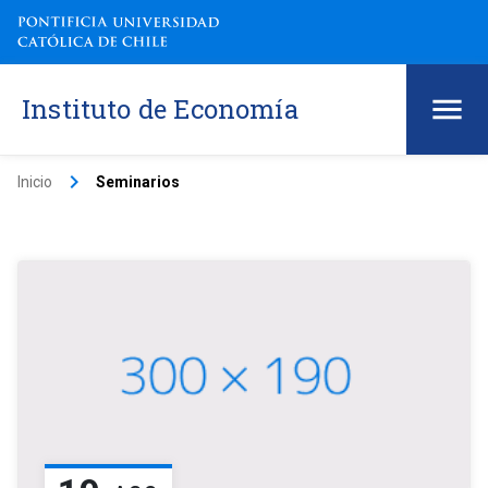
Instituto de Economía
keyboard_arrow_right
Inicio
Seminarios