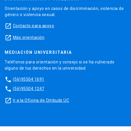
Orientación y apoyo en casos de discriminación, violencia de
género o violencia sexual.
launch
Contacto para apoyo
launch
Más orientación
MEDIACIÓN UNIVERSITARIA
Teléfonos para orientación y consejo si se ha vulnerado
alguno de tus derechos en la universidad.
phone
(56)95504 1691
phone
(56)95504 1247
launch
Ir a la Oficina de Ombuds UC