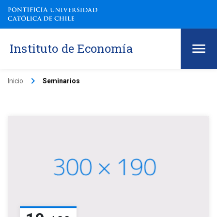
Instituto de Economía
keyboard_arrow_right
Inicio
Seminarios