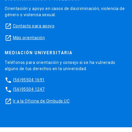
Orientación y apoyo en casos de discriminación, violencia de
género o violencia sexual.
launch
Contacto para apoyo
launch
Más orientación
MEDIACIÓN UNIVERSITARIA
Teléfonos para orientación y consejo si se ha vulnerado
alguno de tus derechos en la universidad.
phone
(56)95504 1691
phone
(56)95504 1247
launch
Ir a la Oficina de Ombuds UC