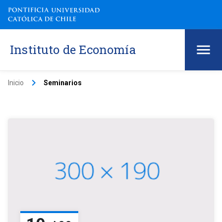
Instituto de Economía
keyboard_arrow_right
Inicio
Seminarios