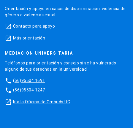
Orientación y apoyo en casos de discriminación, violencia de
género o violencia sexual.
launch
Contacto para apoyo
launch
Más orientación
MEDIACIÓN UNIVERSITARIA
Teléfonos para orientación y consejo si se ha vulnerado
alguno de tus derechos en la universidad.
phone
(56)95504 1691
phone
(56)95504 1247
launch
Ir a la Oficina de Ombuds UC