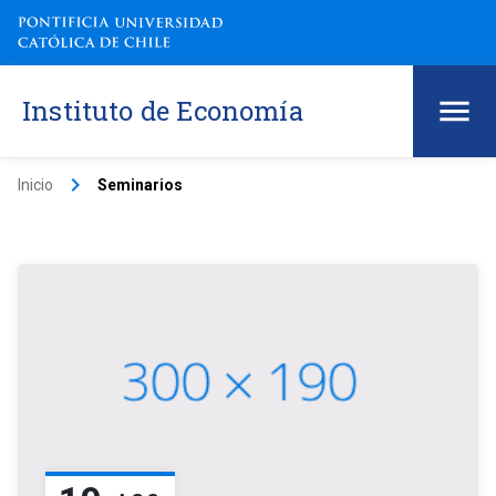
Instituto de Economía
keyboard_arrow_right
Inicio
Seminarios