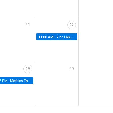
21
22
11:00 AM -
Ying Fan, University of Michigan
29
28
5 PM -
Mathias Thoenig, University of Lausanne