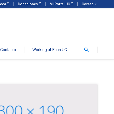
teca
Donaciones
Mi Portal UC
Correo
arrow_drop_down
search
Contacto
Working at Econ UC