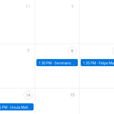
31
1
7
8
1:30 PM -
Seminario: “Recuperando la humanidad para progresar en la era de la IA»
1:35 PM -
Felipe Martínez, alumno Doctorado en Ec
15
14
5 PM -
Ursula Mello, Insper - Institute of Education and Research