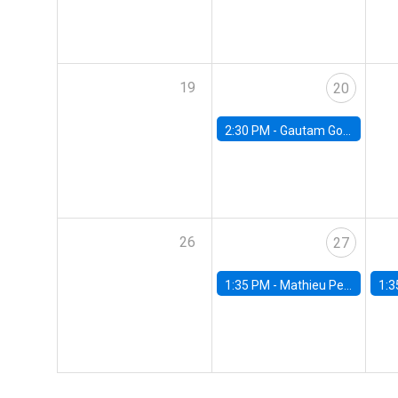
19
20
2:30 PM -
Gautam Gowrisankaran, Columbia University
26
27
1:35 PM -
Mathieu Pedemonte, IDB
1:3