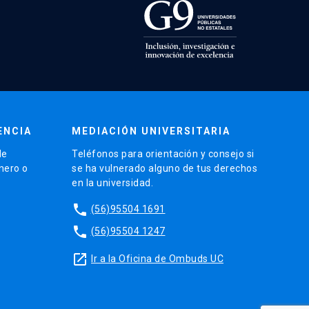
ENCIA
MEDIACIÓN UNIVERSITARIA
de
Teléfonos para orientación y consejo si
énero o
se ha vulnerado alguno de tus derechos
en la universidad.
phone
(56)95504 1691
phone
(56)95504 1247
launch
Ir a la Oficina de Ombuds UC