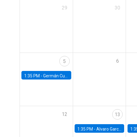
29
30
6
5
1:35 PM -
Germán Cubas, University of Houston
12
13
1:35 PM -
Alvaro Garcia-Marin, Universidad de Los Andes
1:3