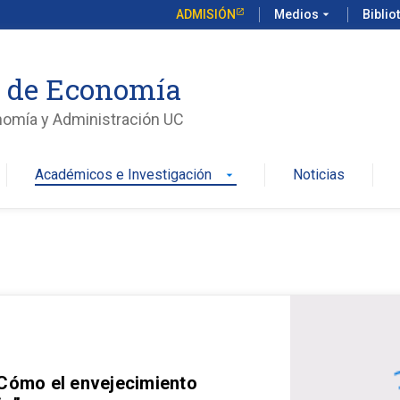
ADMISIÓN
Medios
arrow_drop_down
Biblio
o de Economía
nomía y Administración UC
Académicos e Investigación
Noticias
arrow_drop_down
 Cómo el envejecimiento