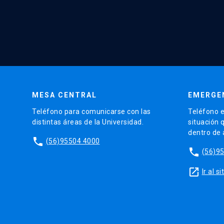
MESA CENTRAL
EMERGE
Teléfono para comunicarse con las
Teléfono e
distintas áreas de la Universidad.
situación 
dentro de
phone
(56)95504 4000
phone
(56)9
launch
Ir al 