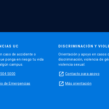
NCIAS UC
DISCRIMINACIÓN Y VIOL
n caso de accidente o
Orientación y apoyo en casos 
que ponga en riesgo tu vida
discriminación, violencia de g
 algún campus.
violencia sexual.
launch
5504 5000
Contacto para apoyo
launch
sitio de Emergencias
Más orientación