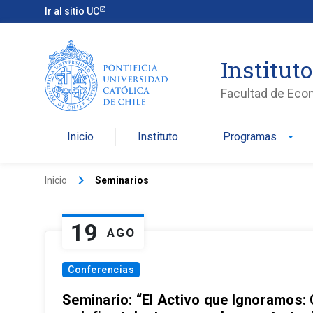
Ir al sitio UC
Institut
Facultad de Eco
Inicio
Instituto
Programas
arrow_drop_down
keyboard_arrow_right
Inicio
Seminarios
19
AGO
Conferencias
Seminario: “El Activo que Ignoramos: