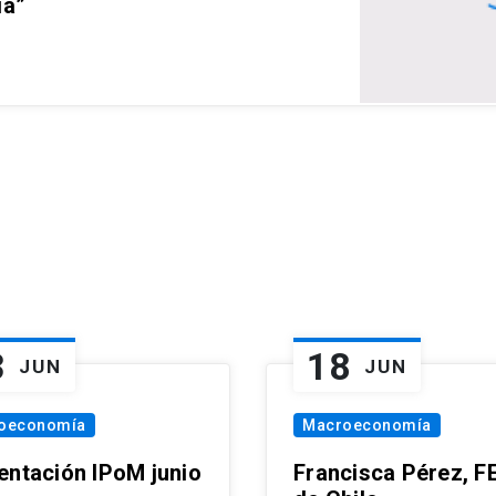
ia”
3
18
JUN
JUN
oeconomía
Macroeconomía
entación IPoM junio
Francisca Pérez, F