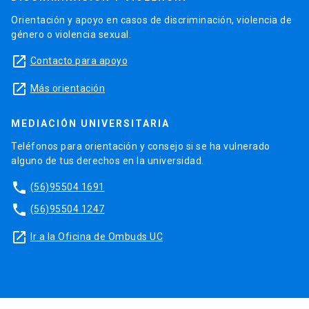
Orientación y apoyo en casos de discriminación, violencia de
género o violencia sexual.
launch
Contacto para apoyo
launch
Más orientación
MEDIACIÓN UNIVERSITARIA
Teléfonos para orientación y consejo si se ha vulnerado
alguno de tus derechos en la universidad.
phone
(56)95504 1691
phone
(56)95504 1247
launch
Ir a la Oficina de Ombuds UC