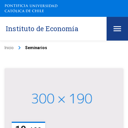
Instituto de Economía
keyboard_arrow_right
Inicio
Seminarios