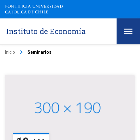
Instituto de Economía
keyboard_arrow_right
Inicio
Seminarios