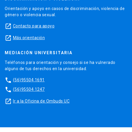
Orientación y apoyo en casos de discriminación, violencia de
género o violencia sexual.
launch
Contacto para apoyo
launch
Más orientación
MEDIACIÓN UNIVERSITARIA
Teléfonos para orientación y consejo si se ha vulnerado
alguno de tus derechos en la universidad.
phone
(56)95504 1691
phone
(56)95504 1247
launch
Ir a la Oficina de Ombuds UC