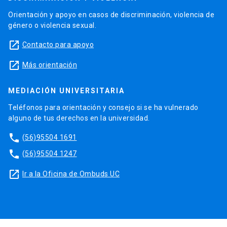
Orientación y apoyo en casos de discriminación, violencia de
género o violencia sexual.
launch
Contacto para apoyo
launch
Más orientación
MEDIACIÓN UNIVERSITARIA
Teléfonos para orientación y consejo si se ha vulnerado
alguno de tus derechos en la universidad.
phone
(56)95504 1691
phone
(56)95504 1247
launch
Ir a la Oficina de Ombuds UC