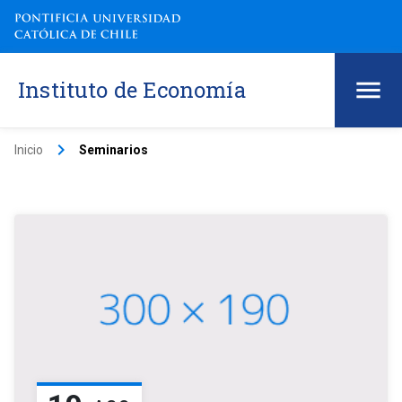
Instituto de Economía
keyboard_arrow_right
Inicio
Seminarios