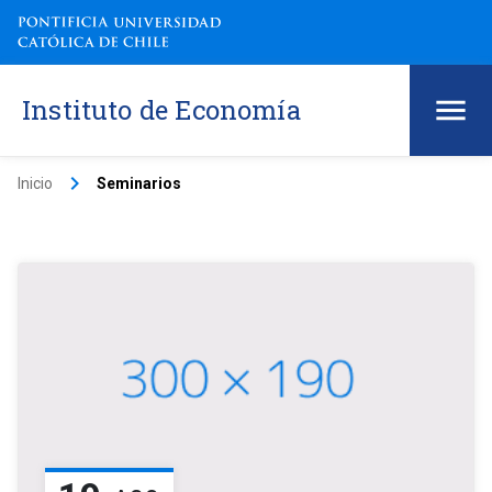
Instituto de Economía
keyboard_arrow_right
Inicio
Seminarios