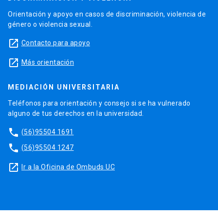
Orientación y apoyo en casos de discriminación, violencia de
género o violencia sexual.
launch
Contacto para apoyo
launch
Más orientación
MEDIACIÓN UNIVERSITARIA
Teléfonos para orientación y consejo si se ha vulnerado
alguno de tus derechos en la universidad.
phone
(56)95504 1691
phone
(56)95504 1247
launch
Ir a la Oficina de Ombuds UC